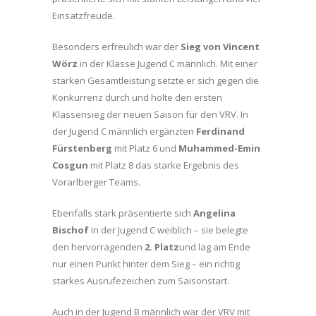
Einsatzfreude.
Besonders erfreulich war der
Sieg von
Vincent
Wörz
in der Klasse Jugend C männlich. Mit einer
starken Gesamtleistung setzte er sich gegen die
Konkurrenz durch und holte den ersten
Klassensieg der neuen Saison für den VRV. In
der Jugend C männlich ergänzten
Ferdinand
Fürstenberg
mit Platz 6 und
Muhammed-Emin
Cosgun
mit Platz 8 das starke Ergebnis des
Vorarlberger Teams.
Ebenfalls stark präsentierte sich
Angelina
Bischof
in der Jugend C weiblich – sie belegte
den hervorragenden
2. Platz
und lag am Ende
nur einen Punkt hinter dem Sieg – ein richtig
starkes Ausrufezeichen zum Saisonstart.
Auch in der Jugend B männlich war der VRV mit