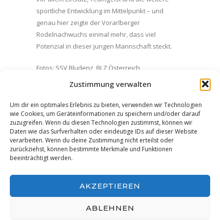
sportliche Entwicklung im Mittelpunkt – und
genau hier zeigte der Vorarlberger
Rodelnachwuchs einmal mehr, dass viel
Potenzial in dieser jungen Mannschaft steckt.
Fotos: SSV Bludenz, BLZ Österreich
Zustimmung verwalten
Facebook
Twitter
Pinterest
Um dir ein optimales Erlebnis zu bieten, verwenden wir Technologien
wie Cookies, um Geräteinformationen zu speichern und/oder darauf
Google+
LinkedIn
E-Mail
zuzugreifen. Wenn du diesen Technologien zustimmst, können wir
Daten wie das Surfverhalten oder eindeutige IDs auf dieser Website
verarbeiten. Wenn du deine Zustimmung nicht erteilst oder
zurückziehst, können bestimmte Merkmale und Funktionen
beeinträchtigt werden.
AKZEPTIEREN
ABLEHNEN