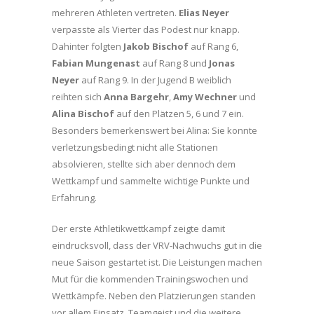
mehreren Athleten vertreten.
Elias Neyer
verpasste als Vierter das Podest nur knapp.
Dahinter folgten
Jakob Bischof
auf Rang 6,
Fabian Mungenast
auf Rang 8 und
Jonas
Neyer
auf Rang 9. In der Jugend B weiblich
reihten sich
Anna Bargehr
,
Amy Wechner
und
Alina Bischof
auf den Plätzen 5, 6 und 7 ein.
Besonders bemerkenswert bei Alina: Sie konnte
verletzungsbedingt nicht alle Stationen
absolvieren, stellte sich aber dennoch dem
Wettkampf und sammelte wichtige Punkte und
Erfahrung.
Der erste Athletikwettkampf zeigte damit
eindrucksvoll, dass der VRV-Nachwuchs gut in die
neue Saison gestartet ist. Die Leistungen machen
Mut für die kommenden Trainingswochen und
Wettkämpfe. Neben den Platzierungen standen
vor allem Einsatz, Teamgeist und die weitere