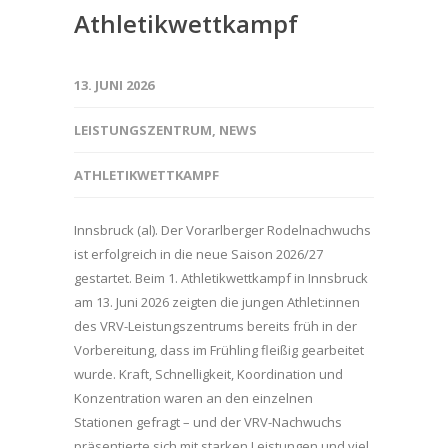
Athletikwettkampf
13. JUNI 2026
LEISTUNGSZENTRUM
,
NEWS
ATHLETIKWETTKAMPF
Innsbruck (al). Der Vorarlberger Rodelnachwuchs
ist erfolgreich in die neue Saison 2026/27
gestartet. Beim 1. Athletikwettkampf in Innsbruck
am 13. Juni 2026 zeigten die jungen Athlet:innen
des VRV-Leistungszentrums bereits früh in der
Vorbereitung, dass im Frühling fleißig gearbeitet
wurde. Kraft, Schnelligkeit, Koordination und
Konzentration waren an den einzelnen
Stationen gefragt – und der VRV-Nachwuchs
präsentierte sich mit starken Leistungen und viel