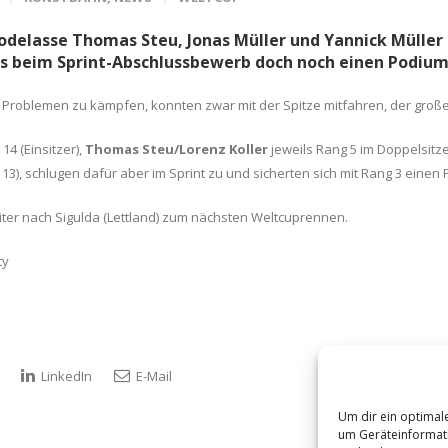
odelasse Thomas Steu, Jonas Müller und Yannick Müller
 es beim Sprint-Abschlussbewerb doch noch einen Podium
Problemen zu kämpfen, konnten zwar mit der Spitze mitfahren, der große 
14 (Einsitzer),
Thomas Steu/Lorenz Koller
jeweils Rang 5 im Doppelsitz
), schlugen dafür aber im Sprint zu und sicherten sich mit Rang 3 einen 
ter nach Sigulda (Lettland) zum nächsten Weltcuprennen.
ty
LinkedIn
E-Mail
Um dir ein optimal
um Geräteinformati