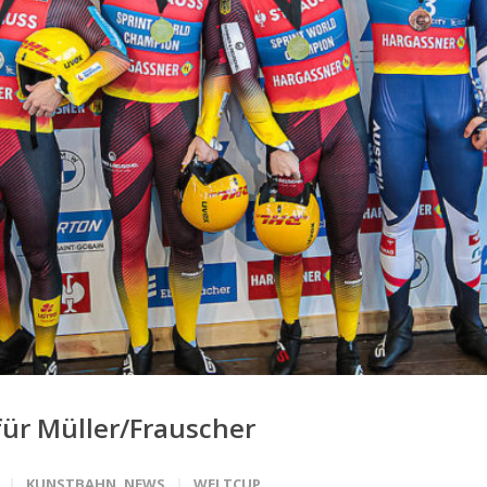
für Müller/Frauscher
KUNSTBAHN
,
NEWS
WELTCUP