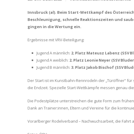
Innsbruck (al). Beim Start-Wettkampf des Österreic
Beschleunigung, schnelle Reaktionszeiten und saube
gingen in die Wertung ein.
Ergebnisse mit VRV-Beteiligung:
Jugend A männlich:
2. Platz Mateusz Labenz (SSV B
Jugend A weiblich:
2. Platz Leonie Neyer (SSV Blude
Jugend B männlich:
3. Platz Jakob Bischof (SSV Blu
Der Start ist im Kunstbahn-Rennrodeln der „Türöffner“ für
die Endzeit. Spezielle Start-Wettkämpfe messen genau dies
Die Podestplätze unterstreichen die gute Form zum frühen 
Dank an Trainer:innen, Eltern und Vereine für die kontinuie
Vorarlberger Rodelverband – Nachwuchsarbeit, die Fahrt 