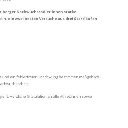
arlberger Nachwuchsrodler:innen starke
 h. die zwei besten Versuche aus drei Startläufen
uls und ein fehlerfreier Einschwung bestimmen maßgeblich
 Nachwuchsarbeit.
ift. Herzliche Gratulation an alle Athlet:innen sowie