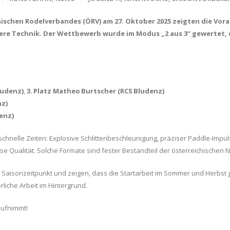
hischen Rodelverbandes (ÖRV) am 27. Oktober 2025 zeigten die Vor
re Technik. Der Wettbewerb wurde im Modus „2 aus 3“ gewertet, d.
ludenz)
,
3. Platz Matheo Burtscher (RCS Bludenz)
nz)
denz)
 schnelle Zeiten: Explosive Schlittenbeschleunigung, präziser Paddle-Imp
e Qualität. Solche Formate sind fester Bestandteil der österreichischen
Saisonzeitpunkt und zeigen, dass die Startarbeit im Sommer und Herbst gre
rliche Arbeit im Hintergrund.
aufnimmt!