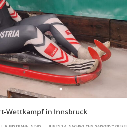
rt-Wettkampf in Innsbruck
KUNSTBAHN
,
NEWS
JUGEND A
,
NACHWUCHS
,
SAISONVORBERE