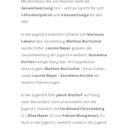
Mit Abschluss der vier Rennen steht die
Gesamtwertung
fest – und sie spricht für sich:
14 Podestplätze
und
4 Gesamtsiege
für den
VRV.
In der Jugend A männlich sicherte sich
Mateusz
Labenz
den Gesamtsieg,
Matheo Burtscher
wurde Dritter.
Leonie Neyer
gewann die
Gesamtwertung der Jugend A weiblich,
Annalena
Kottke
belegte Rang drei. Im Doppelsitzer
überzeugten
Matheo Burtscher
/ Jonas Kallan
sowie
Leonie Neyer
/
Annalena Kottke
mit
starken Platzierungen.
In der Jugend B fuhr
Jakob Bischof
auf Rang
zwei. Besonders stark präsentierte sich die
Jugend C männlich mit
Ferdinand Fürstenberg
(2.),
Elias Neyer
(3.) und
Fabian Mungenast
(3.).
Auch in der Jugend C weiblich sowie in der Jugend