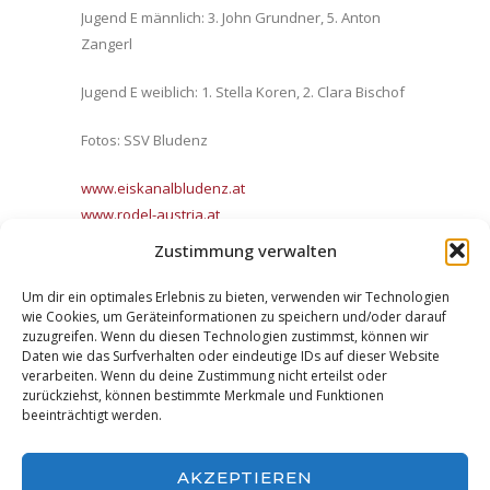
Jugend E männlich: 3. John Grundner, 5. Anton
Zangerl
Jugend E weiblich: 1. Stella Koren, 2. Clara Bischof
Fotos: SSV Bludenz
www.eiskanalbludenz.at
www.rodel-austria.at
Zustimmung verwalten
Facebook
Twitter
Pinterest
Um dir ein optimales Erlebnis zu bieten, verwenden wir Technologien
wie Cookies, um Geräteinformationen zu speichern und/oder darauf
Google+
LinkedIn
E-Mail
zuzugreifen. Wenn du diesen Technologien zustimmst, können wir
Daten wie das Surfverhalten oder eindeutige IDs auf dieser Website
verarbeiten. Wenn du deine Zustimmung nicht erteilst oder
zurückziehst, können bestimmte Merkmale und Funktionen
beeinträchtigt werden.
AKZEPTIEREN