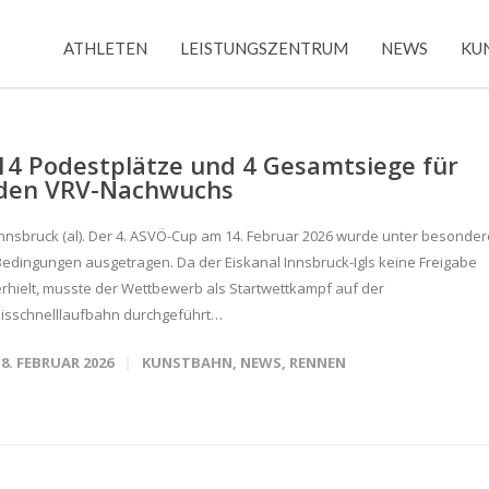
ATHLETEN
LEISTUNGSZENTRUM
NEWS
KU
14 Podestplätze und 4 Gesamtsiege für
den VRV-Nachwuchs
Innsbruck (al). Der 4. ASVÖ-Cup am 14. Februar 2026 wurde unter besonde
Bedingungen ausgetragen. Da der Eiskanal Innsbruck-Igls keine Freigabe
erhielt, musste der Wettbewerb als Startwettkampf auf der
Eisschnelllaufbahn durchgeführt…
18. FEBRUAR 2026
KUNSTBAHN
,
NEWS
,
RENNEN