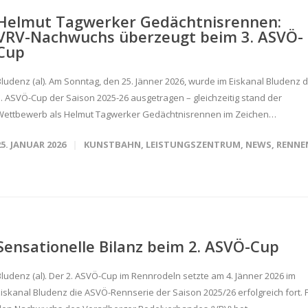
Helmut Tagwerker Gedächtnisrennen:
VRV-Nachwuchs überzeugt beim 3. ASVÖ-
Cup
Bludenz (al). Am Sonntag, den 25. Jänner 2026, wurde im Eiskanal Bludenz 
3. ASVÖ-Cup der Saison 2025-26 ausgetragen – gleichzeitig stand der
Wettbewerb als Helmut Tagwerker Gedächtnisrennen im Zeichen…
25. JANUAR 2026
KUNSTBAHN
,
LEISTUNGSZENTRUM
,
NEWS
,
RENNE
Sensationelle Bilanz beim 2. ASVÖ-Cup
Bludenz (al). Der 2. ASVÖ-Cup im Rennrodeln setzte am 4. Jänner 2026 im
Eiskanal Bludenz die ASVÖ-Rennserie der Saison 2025/26 erfolgreich fort. 