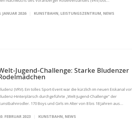
den Nachwuchs des Vorarlberger Rodelverbandes (VRV) bot…
4. JANUAR 2026
KUNSTBAHN
,
LEISTUNGSZENTRUM
,
NEWS
Welt-Jugend-Challenge: Starke Bludenzer
Rodelmädchen
ludenz (VRV). Ein tolles Sport-Event war die kürzlich im neuen Eiskanal vo
Bludenz-Hinterplärsch durchgeführte „Welt-Jugend-Challenge“ der
Kunstbahnrodler. 170 Boys und Girls im Alter von 8 bis 18 Jahren aus…
20. FEBRUAR 2023
KUNSTBAHN
,
NEWS