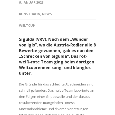
9. JANUAR 2023
KUNSTBAHN
,
NEWS
WELTCUP
Sigulda (VRV). Nach dem „Wunder
von Igls“, wo die Austria-Rodler alle 8
Bewerbe gewannen, gab es nun den
„Schrecken von Sigulda“. Das rot-
weiß-rote Team ging beim dortigen
Weltcuprennen sang- und klanglos
unter.
Die Gründe für das schlechte Abschneiden sind
schnell gefunden: Das halbe Team laborierte an
den Folgen einer Grippewelle und der daraus
resultierenden mangelnden Fitness.
Materialprobleme und diverse Verletzungen
taten das Ihrige. Betroffen davon auch die