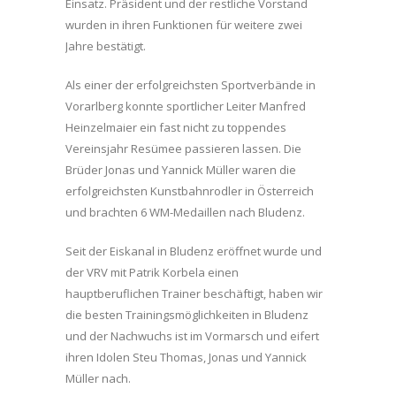
Einsatz. Präsident und der restliche Vorstand
wurden in ihren Funktionen für weitere zwei
Jahre bestätigt.
Als einer der erfolgreichsten Sportverbände in
Vorarlberg konnte sportlicher Leiter Manfred
Heinzelmaier ein fast nicht zu toppendes
Vereinsjahr Resümee passieren lassen. Die
Brüder Jonas und Yannick Müller waren die
erfolgreichsten Kunstbahnrodler in Österreich
und brachten 6 WM-Medaillen nach Bludenz.
Seit der Eiskanal in Bludenz eröffnet wurde und
der VRV mit Patrik Korbela einen
hauptberuflichen Trainer beschäftigt, haben wir
die besten Trainingsmöglichkeiten in Bludenz
und der Nachwuchs ist im Vormarsch und eifert
ihren Idolen Steu Thomas, Jonas und Yannick
Müller nach.