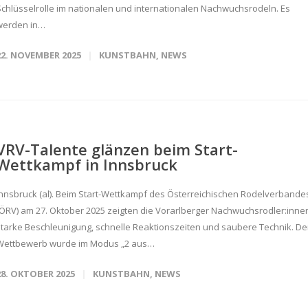
Schlüsselrolle im nationalen und internationalen Nachwuchsrodeln. Es
werden in…
22. NOVEMBER 2025
KUNSTBAHN
,
NEWS
VRV-Talente glänzen beim Start-
Wettkampf in Innsbruck
Innsbruck (al). Beim Start-Wettkampf des Österreichischen Rodelverbande
(ÖRV) am 27. Oktober 2025 zeigten die Vorarlberger Nachwuchsrodler:inne
starke Beschleunigung, schnelle Reaktionszeiten und saubere Technik. De
Wettbewerb wurde im Modus „2 aus…
28. OKTOBER 2025
KUNSTBAHN
,
NEWS