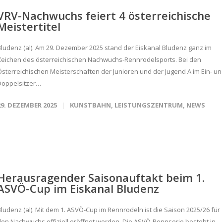
VRV-Nachwuchs feiert 4 österreichische
Meistertitel
Bludenz (al). Am 29. Dezember 2025 stand der Eiskanal Bludenz ganz im
Zeichen des österreichischen Nachwuchs-Rennrodelsports. Bei den
Österreichischen Meisterschaften der Junioren und der Jugend A im Ein- u
Doppelsitzer…
29. DEZEMBER 2025
KUNSTBAHN
,
LEISTUNGSZENTRUM
,
NEWS
Herausragender Saisonauftakt beim 1.
ASVÖ-Cup im Eiskanal Bludenz
Bludenz (al). Mit dem 1. ASVÖ-Cup im Rennrodeln ist die Saison 2025/26 für
den Nachwuchs offiziell eröffnet worden. Die ASVÖ-Rennserie besteht in