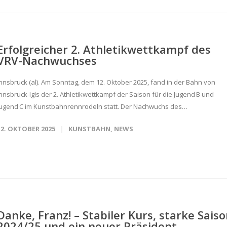
Erfolgreicher 2. Athletikwettkampf des
VRV-Nachwuchses
Innsbruck (al). Am Sonntag, dem 12. Oktober 2025, fand in der Bahn von
Innsbruck‑Igls der 2. Athletikwettkampf der Saison für die Jugend B und
Jugend C im Kunstbahnrennrodeln statt. Der Nachwuchs des…
12. OKTOBER 2025
KUNSTBAHN
,
NEWS
Danke, Franz! – Stabiler Kurs, starke Sais
2024/25 und ein neuer Präsident