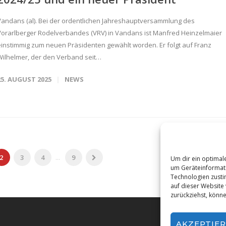
Vandans (al). Bei der ordentlichen Jahreshauptversammlung des
Vorarlberger Rodelverbandes (VRV) in Vandans ist Manfred Heinzelmaier
einstimmig zum neuen Präsidenten gewählt worden. Er folgt auf Franz
Wilhelmer, der den Verband seit…
25. AUGUST 2025
NEWS
2
3
4
...
9
Um dir ein optimal
um Geräteinformati
Technologien zusti
auf dieser Website
zurückziehst, könn
AKZEPTIE