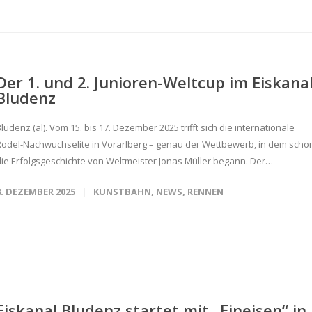
Der 1. und 2. Junioren-Weltcup im Eiskana
Bludenz
ludenz (al). Vom 15. bis 17. Dezember 2025 trifft sich die internationale
Rodel-Nachwuchselite in Vorarlberg – genau der Wettbewerb, in dem scho
die Erfolgsgeschichte von Weltmeister Jonas Müller begann. Der…
8. DEZEMBER 2025
KUNSTBAHN
,
NEWS
,
RENNEN
Eiskanal Bludenz startet mit „Eineisen“ in