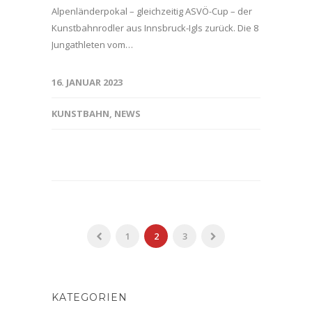
Alpenländerpokal – gleichzeitig ASVÖ-Cup – der
Kunstbahnrodler aus Innsbruck-Igls zurück. Die 8
Jungathleten vom…
16. JANUAR 2023
KUNSTBAHN
,
NEWS
1
2
3
KATEGORIEN